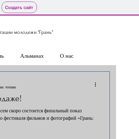
Создать сайт
тации молодежи "Грань"
ль
Альманах
О нас
ин. чтения
одаже!
всем скоро состоится финальный показ
о фестиваля фильмов и фотографий «Грань: