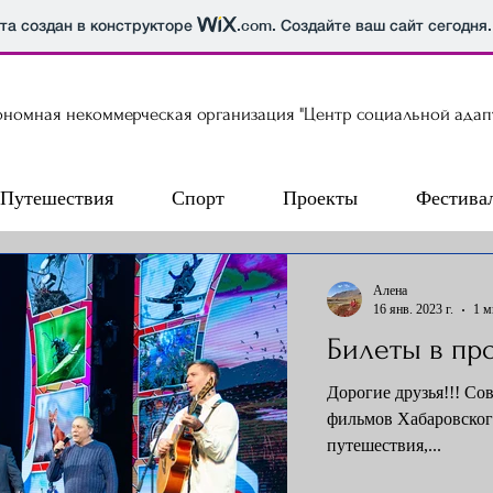
йта создан в конструкторе
.com
. Создайте ваш сайт сегодня.
ономная некоммерческая организация "Центр социальной адап
Путешествия
Спорт
Проекты
Фестива
Алена
16 янв. 2023 г.
1 м
Билеты в пр
Дорогие друзья!!! Со
фильмов Хабаровског
путешествия,...