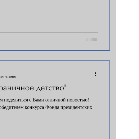
ин. чтения
граничное детство"
им поделиться с Вами отличной новостью!
победителем конкурса Фонда президентских